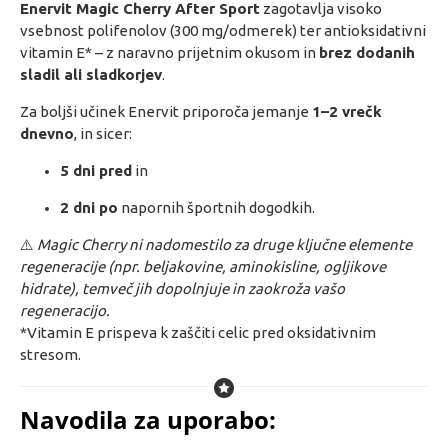
Enervit Magic Cherry After Sport
zagotavlja visoko
vsebnost polifenolov (300 mg/odmerek) ter antioksidativni
vitamin E* – z naravno prijetnim okusom in
brez dodanih
sladil ali sladkorjev
.
Za boljši učinek Enervit priporoča jemanje
1–2 vrečk
dnevno
, in sicer:
5 dni pred
in
2 dni po
napornih športnih dogodkih.
⚠️
Magic Cherry ni nadomestilo za druge ključne elemente
regeneracije (npr. beljakovine, aminokisline, ogljikove
hidrate), temveč jih dopolnjuje in zaokroža vašo
regeneracijo.
*Vitamin E prispeva k zaščiti celic pred oksidativnim
stresom.
Navodila za uporabo: