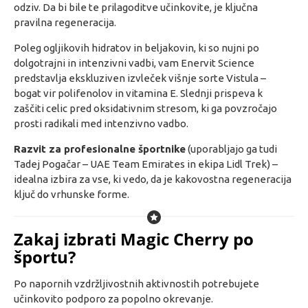
odziv. Da bi bile te prilagoditve učinkovite, je ključna
pravilna regeneracija.
Poleg ogljikovih hidratov in beljakovin, ki so nujni po
dolgotrajni in intenzivni vadbi, vam Enervit Science
predstavlja ekskluziven izvleček višnje sorte Vistula –
bogat vir polifenolov in vitamina E. Slednji prispeva k
zaščiti celic pred oksidativnim stresom, ki ga povzročajo
prosti radikali med intenzivno vadbo.
Razvit za profesionalne športnike
(uporabljajo ga tudi
Tadej Pogačar – UAE Team Emirates in ekipa Lidl Trek) –
idealna izbira za vse, ki vedo, da je kakovostna regeneracija
ključ do vrhunske forme.
Zakaj izbrati Magic Cherry po
športu?
Po napornih vzdržljivostnih aktivnostih potrebujete
učinkovito podporo za popolno okrevanje.