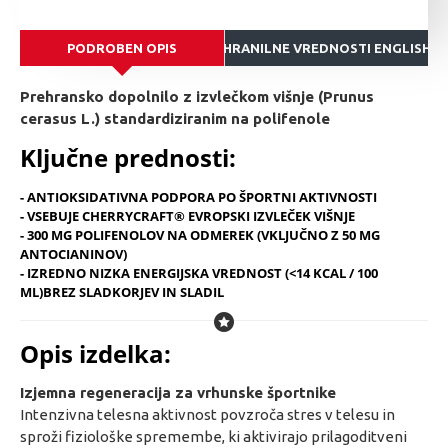
PODROBEN OPIS
HRANILNE VREDNOSTI ENGLISH
Prehransko dopolnilo z izvlečkom višnje (Prunus
cerasus L.) standardiziranim na polifenole
Ključne prednosti:
- ANTIOKSIDATIVNA PODPORA PO ŠPORTNI AKTIVNOSTI
- VSEBUJE CHERRYCRAFT® EVROPSKI IZVLEČEK VIŠNJE
- 300 MG POLIFENOLOV NA ODMEREK (VKLJUČNO Z 50 MG
ANTOCIANINOV)
- IZREDNO NIZKA ENERGIJSKA VREDNOST (<14 KCAL / 100
ML)BREZ SLADKORJEV IN SLADIL
Opis izdelka:
Izjemna regeneracija za vrhunske športnike
Intenzivna telesna aktivnost povzroča stres v telesu in
sproži fiziološke spremembe, ki aktivirajo prilagoditveni