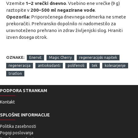
Vzemite
1–2 vrečki dnevno
. Vsebino ene vrečke (9 g)
raztopite v
200–500 ml negazirane vode
.
Opozorila:
Priporočenega dnevnega odmerka ne smete
prekoračiti. Prehransko dopolnilo ni nadomestilo za
uravnoteženo prehrano in zdrav življenjski slog. Hraniti
izven dosega otrok.
OZNAKE:
Enervit
Magic Cherry
regeneracijski napitek
regeneracija
antioksidanti
polifenoli
tek
kolesarjenje
triatlon
PODPORA STRANKAM
Kontakt
SPLOŠNE INFORMACIJE
Politika zasebnosti
Pogoji poslovanja