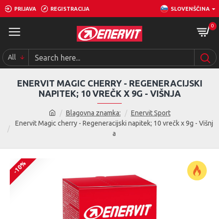
PRIJAVA
REGISTRACIJA
SLOVENŠČINA
0
All
ENERVIT MAGIC CHERRY - REGENERACIJSKI
NAPITEK; 10 VREČK X 9G - VIŠNJA
Blagovna znamka:
Enervit Sport
Enervit Magic cherry - Regeneracijski napitek; 10 vrečk x 9g - Višnj
a
-10%