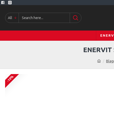
All
ENERV
ENERVIT
Blag
-10%