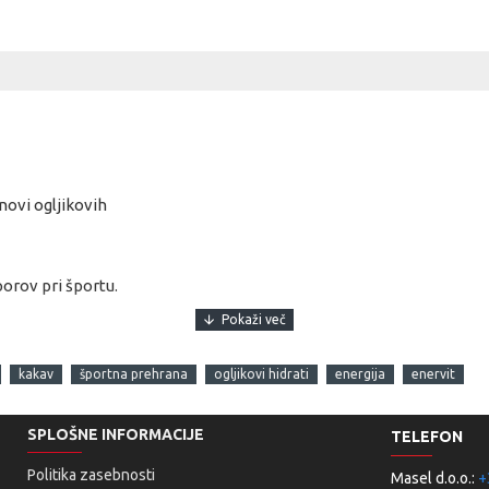
ovi ogljikovih
orov pri športu.
kakav
športna prehrana
ogljikovi hidrati
energija
enervit
se.
SPLOŠNE INFORMACIJE
TELEFON
normalnemu metabolizmu
Politika zasebnosti
Masel d.o.o.:
+