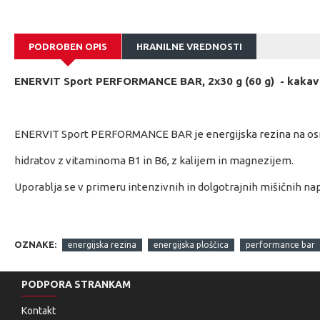
PODROBEN OPIS
HRANILNE VREDNOSTI
ENERVIT Sport PERFORMANCE BAR, 2x30 g (60 g) - kakav
ENERVIT Sport PERFORMANCE BAR je energijska rezina na osn
hidratov z vitaminoma B1 in B6, z kalijem in magnezijem.
Uporablja se v primeru intenzivnih in dolgotrajnih mišičnih nap
• manjša vsebnost maščobe.
OZNAKE:
energijska rezina
energijska ploščica
performance bar
• so vir beljakovin (19%), ki prispevajo k ohranjanju mišične ma
PODPORA STRANKAM
• so vir magnezija, ki prispeva k zmanjšanju utrujenosti, k 
Kontakt
in k ravnovesju elektrolitov.