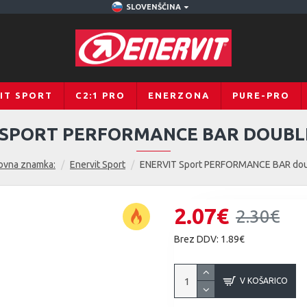
SLOVENŠČINA
IT SPORT
C2:1 PRO
ENERZONA
PURE-PRO
 SPORT PERFORMANCE BAR DOUBL
ovna znamka:
Enervit Sport
ENERVIT Sport PERFORMANCE BAR dou
2.07€
2.30€
Brez DDV: 1.89€
V KOŠARICO