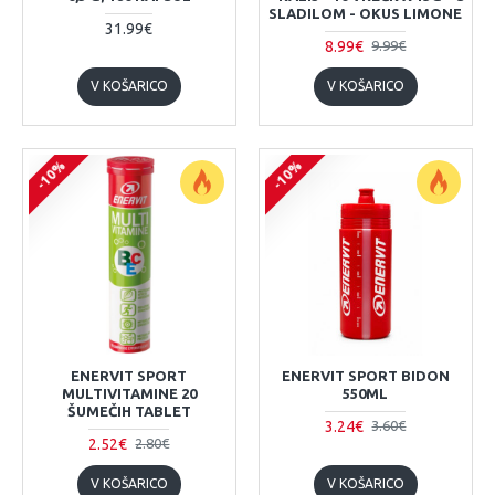
SLADILOM - OKUS LIMONE
31.99€
8.99€
9.99€
V KOŠARICO
V KOŠARICO
-10%
-10%
ENERVIT SPORT
ENERVIT SPORT BIDON
MULTIVITAMINE 20
550ML
ŠUMEČIH TABLET
3.24€
3.60€
2.52€
2.80€
V KOŠARICO
V KOŠARICO