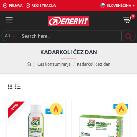
PRIJAVA
REGISTRACIJA
SLOVENŠČINA
0
All
KADARKOLI ČEZ DAN
Čas konzumiranja
Kadarkoli čez dan
-20%