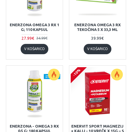
ENERZONA OMEGA 3 RX 1
ENERZONA OMEGA 3 RX
G; 110 KAPSUL
TEKOČINA 5 X 33,3 ML
27.99€
39.99€
34.99€
V KOŠARICO
V KOŠARICO
-10%
ENERZONA - OMEGA 3 RX
ENERVIT SPORT MAGNEZIJ
0,5 G; 180 KAPSUL
+ KALIJ - 10 VREČK X 15G – S