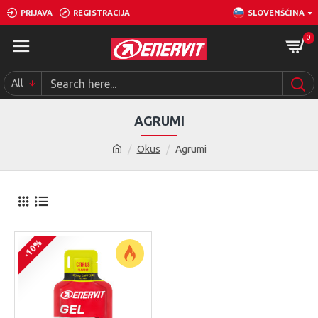
PRIJAVA
REGISTRACIJA
SLOVENŠČINA
0
All
AGRUMI
Okus
Agrumi
-10%