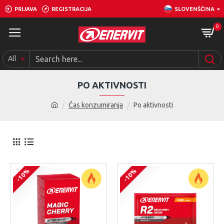
PRIJAVA
REGISTRACIJA
SLOVENŠČINA
0
All
PO AKTIVNOSTI
Čas konzumiranja
Po aktivnosti
-10%
-10%