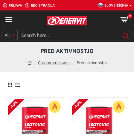
PRIJAVA
REGISTRACIJA
SLOVENŠČINA
0
All
PRED AKTIVNOSTJO
Čas konzumiranja
Pred aktivnostjo
-10%
-10%